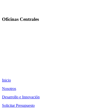
Oficinas Centrales
BLVD. VISTA HERMOSA 23-80, Z.15 V.H.II EDIFICIO AVANTE OFICINA 1101
PBX : 2387-1000 / 2387-1010
CONTÁCTENOS: lestevez@padegua.com
Inicio
Nosotros
Desarrollo e Innovación
Solicitar Presupuesto