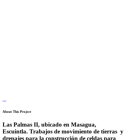
Carbogenera
Las Palmas
II
About This Project
Las Palmas II, ubicado en Masagua,
Escuintla.
Trabajos de movimiento de tierras y
drenajes para la construcción de celdas para