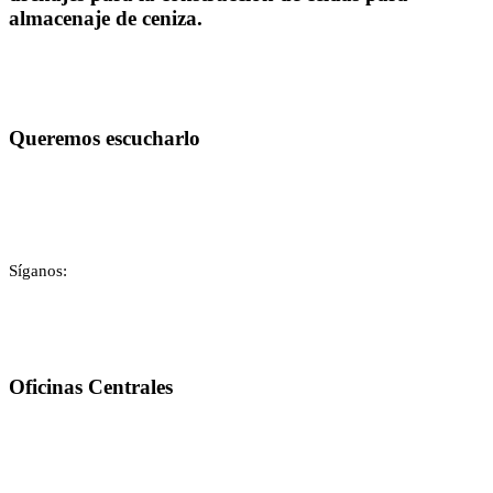
almacenaje de ceniza.
Queremos escucharlo
Contáctenos
Síganos:
Oficinas Centrales
BLVD. VISTA HERMOSA 23-80, Z.15 V.H.II EDIFICIO AVANTE OFICINA 1101