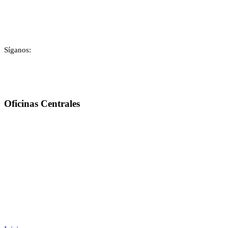
Contáctenos
Síganos:
Oficinas Centrales
BLVD. VISTA HERMOSA 23-80, Z.15 V.H.II EDIFICIO AVANTE OFICINA 1101
PBX : 2387-1000 / 2387-1010
CONTÁCTENOS: lestevez@padegua.com