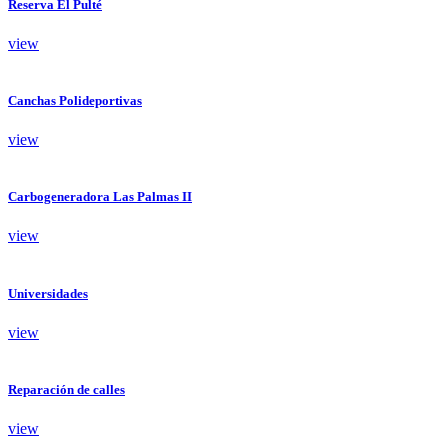
Reserva El Pulté
view
Canchas Polideportivas
view
Carbogeneradora Las Palmas II
view
Universidades
view
Reparación de calles
view